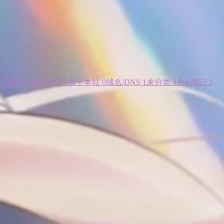
云服务
7
公益项目
1
关于本站
0
域名/DNS
1
未分类
3
杂&琐记
3