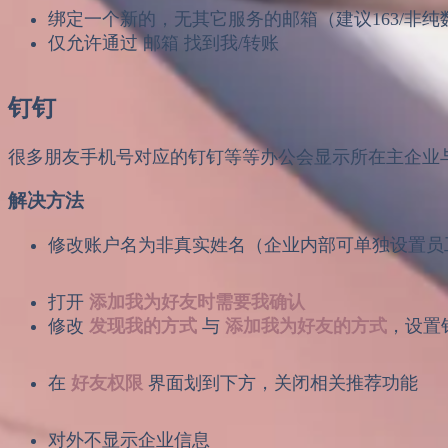
绑定一个新的，无其它服务的邮箱（建议163/非纯
仅允许通过 邮箱 找到我/转账
钉钉
很多朋友手机号对应的钉钉等等办公会显示所在主企业
解决方法
修改账户名为非真实姓名（企业内部可单独设置员
打开
添加我为好友时需要我确认
修改
发现我的方式
与
添加我为好友的方式
，设置
在
好友权限
界面划到下方，关闭相关推荐功能
对外不显示企业信息