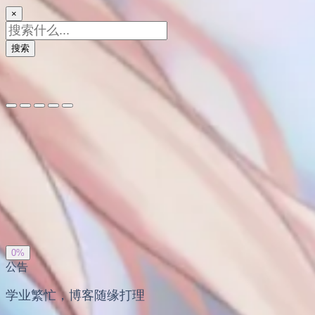
×
搜索
夜间模式
暗黑模式
Sans Serif
Serif
浅阴影
深阴影
关闭
日落
暗化
灰度
0%
公告
学业繁忙，博客随缘打理