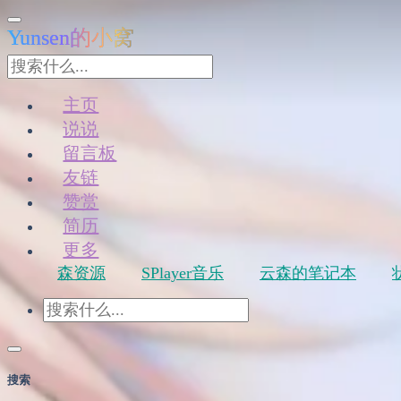
Yunsen的小窝
主页
说说
留言板
友链
赞赏
简历
更多
森资源
SPlayer音乐
云森的笔记本
搜索