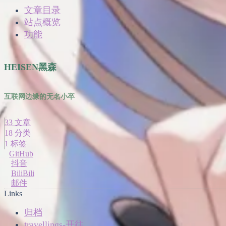
文章目录
站点概览
功能
HEISEN黑森
互联网边缘的无名小卒
33
文章
18
分类
1
标签
GitHub
抖音
BiliBili
邮件
Links
归档
travellings-开往