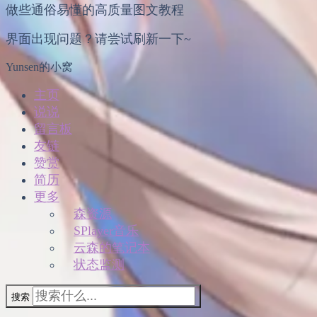
做些通俗易懂的高质量图文教程
界面出现问题？请尝试刷新一下~
Yunsen的小窝
主页
说说
留言板
友链
赞赏
简历
更多
森资源
SPlayer音乐
云森的笔记本
状态监测
搜索