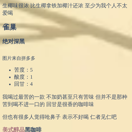
生椰味很浓 比生椰拿铁加椰汁还浓 至少为我个人不太
爱喝
雀巢
绝对深黑
图片来自拼多多
苦度：5
酸度：1
回甘：4
我喝过最苦的一款 不加奶甚至只有苦味 但并不是那种
苦到喝不进一口的 回甘是很香的咖啡味
但也有很多人觉得呛鼻子 表示不好喝 仁者见仁吧
美式醇品
黑咖啡