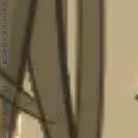
😏
😒
🙄
😳
😡
😔
😫
😱
😭
💩
👻
🙌
🖕
👍
👫
👬
👭
🌚
🌝
🙈
💊
😶
🙏
🍦