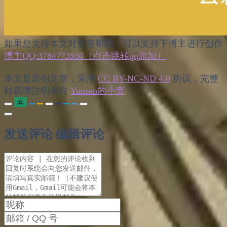
如果您觉得本文对您有帮助，可以支持下博主进行创作
博主QQ:3784773930（点击跳转qq添加）
本文是原创文章，采用
CC BY-NC-ND 4.0
协议，完整
转载请注明来自
Yunsen的小窝
豆
发送评论
编辑评论