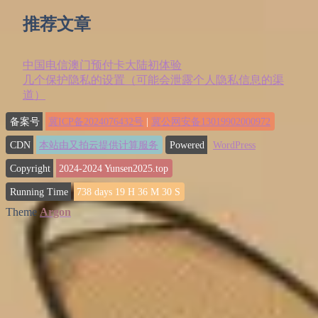
推荐文章
中国电信澳门预付卡大陆初体验
几个保护隐私的设置（可能会泄露个人隐私信息的渠
道）
备案号
冀ICP备2024076432号
|
冀公网安备13019902000972
CDN
本站由又拍云提供计算服务
Powered
WordPress
Copyright
2024-2024
Yunsen2025.top
Running Time
738
days
19
H
36
M
32
S
Theme
Argon