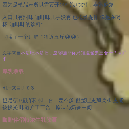
因为是植脂末所以需要开水冲泡+搅拌，非常麻烦
入口只有甜味 咖啡味几乎没有 也很难提神 像是在喝一
杯“咖啡味的饮料”
（喝了一个月胖了将近五斤😭😭）
文字来自
不是吧不是吧，速溶咖啡你只知道雀巢三合一？ – 知
乎
厚乳拿铁
图片来自拼多多
也是糖+植脂末 和三合一差不多 但整理更加柔和 更能
被接受 味道介于三合一原味与奶香中间
咖啡伴侣特浓牛乳胶囊