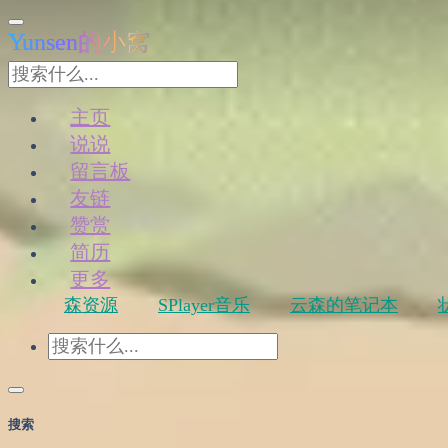
Yunsen的小窝
主页
说说
留言板
友链
赞赏
简历
更多
森资源
SPlayer音乐
云森的笔记本
搜索