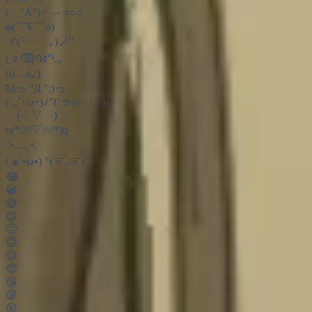
(╯°A°)╯︵○○○
φ(￣∇￣o)
ヾ(´･ ･｀｡)ノ"
( ง ᵒ̌皿ᵒ̌)ง⁼³₌₃
(ó﹏ò｡)
Σ(っ °Д °;)っ
( ,,´･ω･)ﾉ"(´っω･｀｡)
╮(╯▽╰)╭
o(*////▽////*)q
＞﹏＜
( ๑´•ω•) "(ㆆᴗㆆ)
😂
😀
😅
😊
🙂
🙃
😌
😍
😘
😜
😝