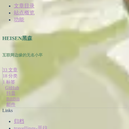
文章目录
站点概览
功能
HEISEN黑森
互联网边缘的无名小卒
33
文章
18
分类
1
标签
GitHub
抖音
BiliBili
邮件
Links
归档
travellings-开往