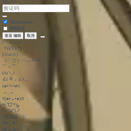
Markdown
悄悄话
发送
编辑
取消
|´・ω・)ノ
ヾ(≧∇≦*)ゝ
(☆ω☆)
（╯‵□′）╯︵┴─┴
￣﹃￣
(/ω＼)
∠( ᐛ 」∠)＿
(๑•̀ㅁ•́ฅ)
→_→
୧(๑•̀⌄•́๑)૭
٩(ˊᗜˋ*)و
(ノ°ο°)ノ
(´இ皿இ｀)
⌇●﹏●⌇
(ฅ´ω`ฅ)