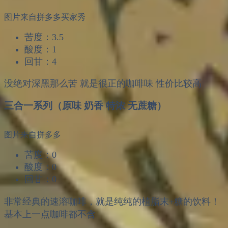
图片来自拼多多买家秀
苦度：3.5
酸度：1
回甘：4
没绝对深黑那么苦 就是很正的咖啡味 性价比较高
三合一系列（原味 奶香 特浓 无蔗糖）
图片来自拼多多
苦度：0
酸度：0
回甘：0
非常经典的速溶咖啡，就是纯纯的植脂末+糖的饮料！
基本上一点咖啡都不含