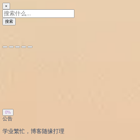
×
搜索
夜间模式
暗黑模式
Sans Serif
Serif
浅阴影
深阴影
关闭
日落
暗化
灰度
0%
公告
学业繁忙，博客随缘打理