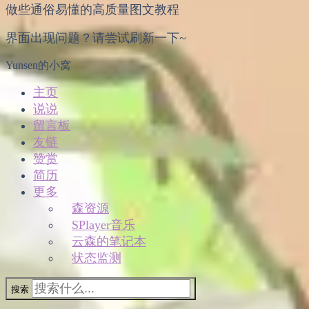
做些通俗易懂的高质量图文教程
界面出现问题？请尝试刷新一下~
Yunsen的小窝
主页
说说
留言板
友链
赞赏
简历
更多
森资源
SPlayer音乐
云森的笔记本
状态监测
搜索