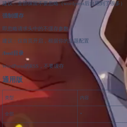
建议：全部保留不要忽略（wordpress后台用到了很多）
强制缓存
即忽略请求头中的不缓存参数
建议：仅首页开启，根据你的主题配置
/feed目录
WordPress的RSS，不要缓存
通用版
类型
内容
全部
*