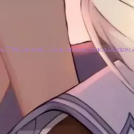
ML三件套
2
iptv/arm盒子
2
Linux
4
Microsoft
2
Windows
2
Wordpress
6