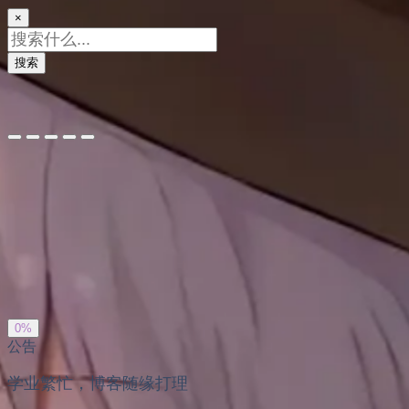
×
搜索
夜间模式
暗黑模式
Sans Serif
Serif
浅阴影
深阴影
关闭
日落
暗化
灰度
0%
公告
学业繁忙，博客随缘打理