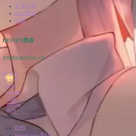
文章目录
站点概览
功能
HEISEN黑森
互联网边缘的无名小卒
33
文章
18
分类
1
标签
GitHub
抖音
BiliBili
邮件
Links
归档
travellings-开往