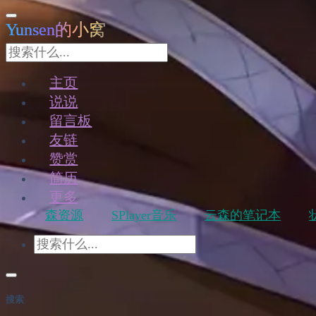
Yunsen的小窝
主页
说说
留言板
友链
赞赏
简历
更多
森资源
SPlayer音乐
云森的笔记本
搜索