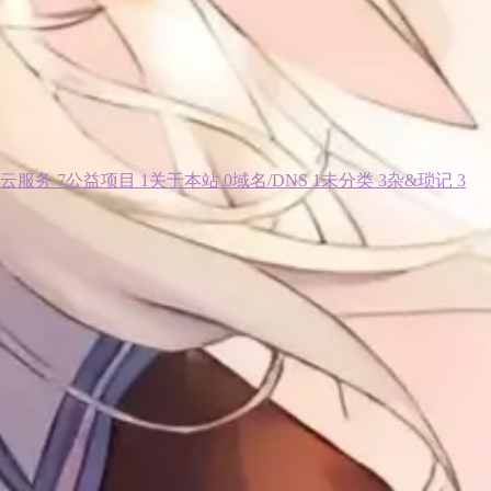
云服务
7
公益项目
1
关于本站
0
域名/DNS
1
未分类
3
杂&琐记
3