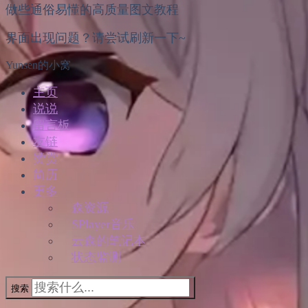
做些通俗易懂的高质量图文教程
界面出现问题？请尝试刷新一下~
Yunsen的小窝
主页
说说
留言板
友链
赞赏
简历
更多
森资源
SPlayer音乐
云森的笔记本
状态监测
搜索