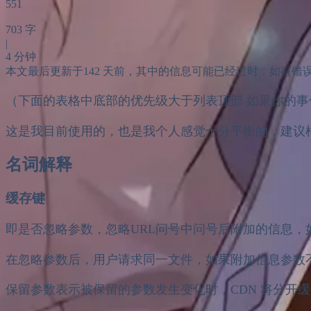
551
703 字
|
4 分钟
本文最后更新于142 天前，其中的信息可能已经过时，如有错误请发送邮
（下面的表格中底部的优先级大于列表顶部 如果你的
这是我目前使用的，也是我个人感觉十分平衡的，建议
名词解释
缓存键
即是否忽略参数，忽略URL问号中问号后附加的信息，
在忽略参数后，用户请求同一文件，如果附加信息参数
保留参数表示被保留的参数发生变化时，CDN 将分开