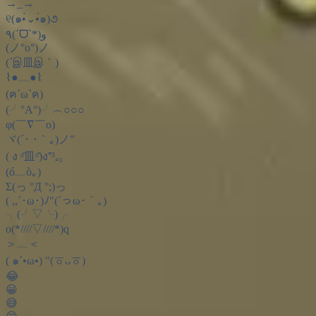
→_→
୧(๑•̀⌄•́๑)૭
٩(ˊᗜˋ*)و
(ノ°ο°)ノ
(´இ皿இ｀)
⌇●﹏●⌇
(ฅ´ω`ฅ)
(╯°A°)╯︵○○○
φ(￣∇￣o)
ヾ(´･ ･｀｡)ノ"
( ง ᵒ̌皿ᵒ̌)ง⁼³₌₃
(ó﹏ò｡)
Σ(っ °Д °;)っ
( ,,´･ω･)ﾉ"(´っω･｀｡)
╮(╯▽╰)╭
o(*////▽////*)q
＞﹏＜
( ๑´•ω•) "(ㆆᴗㆆ)
😂
😀
😅