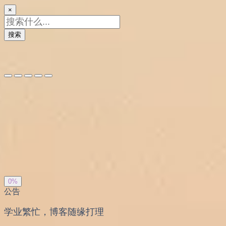
×
搜索
夜间模式
暗黑模式
Sans Serif
Serif
浅阴影
深阴影
关闭
日落
暗化
灰度
0%
公告
学业繁忙，博客随缘打理