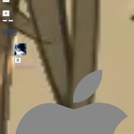
×
评论
0
Airkonyu