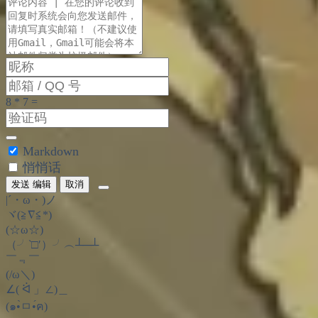
Markdown
悄悄话
发送
编辑
取消
|´・ω・)ノ
ヾ(≧∇≦*)ゝ
(☆ω☆)
（╯‵□′）╯︵┴─┴
￣﹃￣
(/ω＼)
∠( ᐛ 」∠)＿
(๑•̀ㅁ•́ฅ)