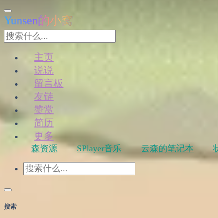
Yunsen的小窝
主页
说说
留言板
友链
赞赏
简历
更多
森资源
SPlayer音乐
云森的笔记本
搜索