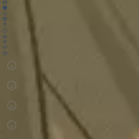
👭
🌚
🌝
🙈
💊
😶
🙏
🍦
🍉
😣