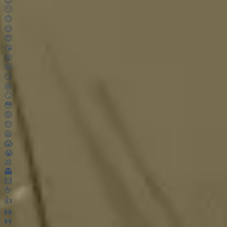
😊
🙂
🙃
😌
😍
😘
😜
😝
😏
😒
🙄
😳
😡
😔
😫
😱
😭
💩
👻
🙌
🖕
👍
👫
👬