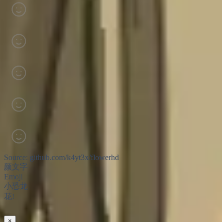
Source: github.com/k4yt3x/flowerhd
颜文字
Emoji
小恐龙
花!
×