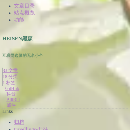
文章目录
站点概览
功能
HEISEN黑森
互联网边缘的无名小卒
33
文章
18
分类
1
标签
GitHub
抖音
BiliBili
邮件
Links
归档
travellings-开往