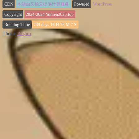
CDN
本站由又拍云提供计算服务
Powered
WordPress
Copyright
2024-2024
Yunsen2025.top
Running Time
739
days
16
H
35
M
9
S
Theme
Argon