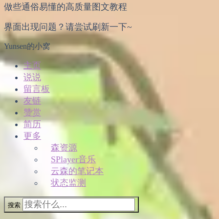
做些通俗易懂的高质量图文教程
界面出现问题？请尝试刷新一下~
Yunsen的小窝
主页
说说
留言板
友链
赞赏
简历
更多
森资源
SPlayer音乐
云森的笔记本
状态监测
搜索