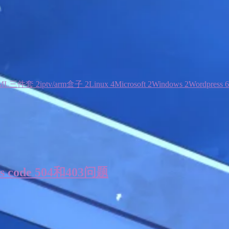
ML三件套
2
iptv/arm盒子
2
Linux
4
Microsoft
2
Windows
2
Wordpress
6
us code 504和403问题