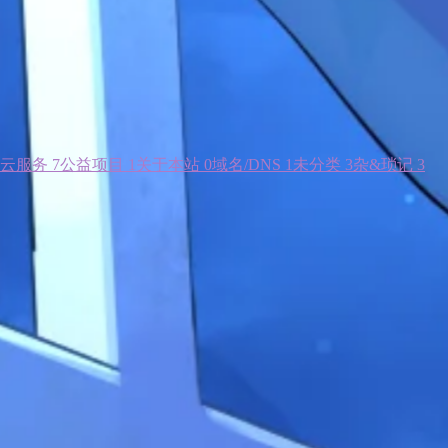
云服务
7
公益项目
1
关于本站
0
域名/DNS
1
未分类
3
杂&琐记
3