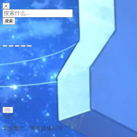
×
搜索
夜间模式
暗黑模式
Sans Serif
Serif
浅阴影
深阴影
关闭
日落
暗化
灰度
0%
公告
学业繁忙，博客随缘打理