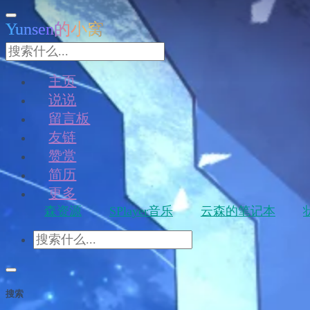
Yunsen的小窝
主页
说说
留言板
友链
赞赏
简历
更多
森资源
SPlayer音乐
云森的笔记本
搜索