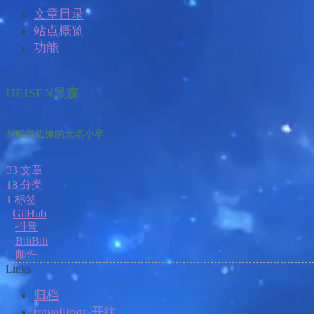
文章目录
站点概览
功能
HEISEN黑森
互联网边缘的无名小卒
33
文章
18
分类
1
标签
GitHub
抖音
BiliBili
邮件
Links
归档
travellings-开往