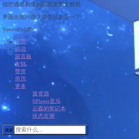
做些通俗易懂的高质量图文教程
界面出现问题？请尝试刷新一下~
Yunsen的小窝
主页
说说
留言板
友链
赞赏
简历
更多
森资源
SPlayer音乐
云森的笔记本
状态监测
搜索